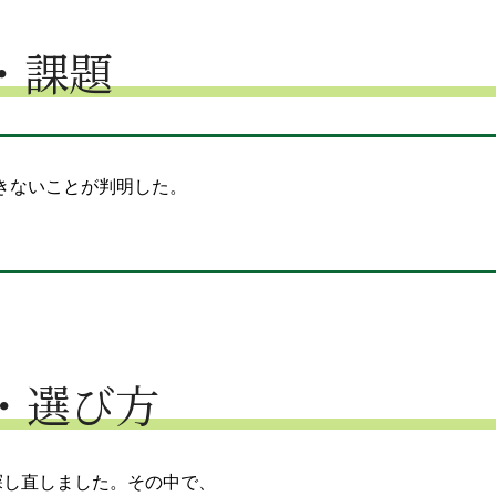
・課題
きないことが判明した。
・選び方
探し直しました。その中で、