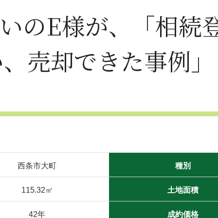
い、売却できた事例」
西条市大町
種別
115.32㎡
土地面積
42年
成約価格