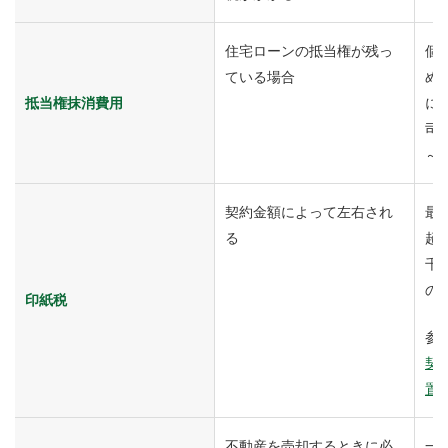
住宅ローンの抵当権が残っ
個
ている場合
め
抵当権抹消費用
に対
司
～
契約金額によって左右され
最
る
超
千
の
印紙税
参
契
置
不動産を売却するときに必
一