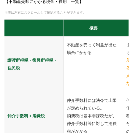
【不動産売却にかかる税金・費用 一覧】
※表は左右にスクロールして確認することができます。
概要
不動産を売って利益が出た
ま
場合にかかる
ら
所
譲渡所得税・復興所得税・
る
住民税
え
な
仲介手数料には法令で上限
仲
が定められている。
価
仲介手数料＋消費税
消費税は基本非課税だが、
程
仲介手数料等に対して消費
そ
税がかかる
の