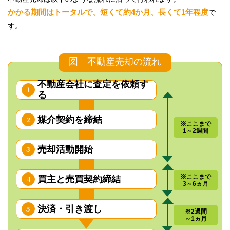
かかる期間はトータルで、短くて約4か月、長くて1年程度
で
す。
図 不動産売却の流れ
不動産会社に査定を
依頼す
1
る
媒介契約を締結
2
※ここまで
1～2週間
売却活動開始
3
※ここまで
買主と売買契約締結
4
3～6ヵ月
決済・引き渡し
5
※2週間
～1ヵ月