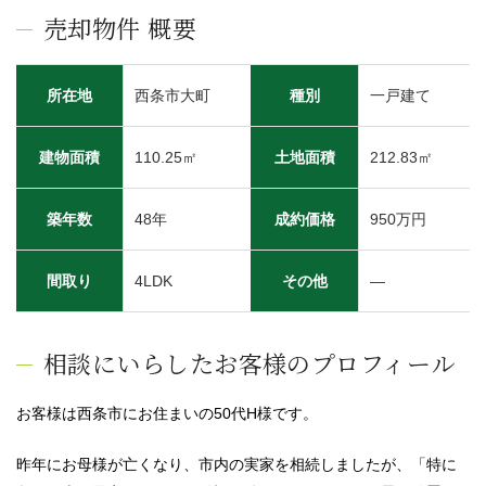
売却物件 概要
所在地
西条市大町
種別
一戸建て
建物面積
110.25㎡
土地面積
212.83㎡
築年数
48年
成約価格
950万円
間取り
4LDK
その他
―
相談にいらしたお客様のプロフィール
お客様は西条市にお住まいの50代H様です。
昨年にお母様が亡くなり、市内の実家を相続しましたが、「特に