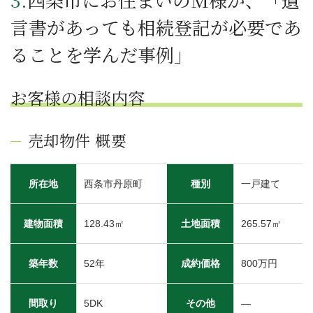
言書があっても相続登記が必要であ
ることを学んだ事例」
お客様の相談内容
売却物件 概要
所在地
西条市丹原町
種別
一戸建て
建物面積
128.43㎡
土地面積
265.57㎡
築年数
52年
成約価格
800万円
間取り
5DK
その他
―